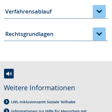
Verfahrensablauf
Rechtsgrundlagen
Z
A
E
Weitere Informationen
u
k
i
r
t
n
LWL-Inklusionsamt Soziale Teilhabe
L
i
V
e
v
i
Informationen zur Hilfe für Menschen mit