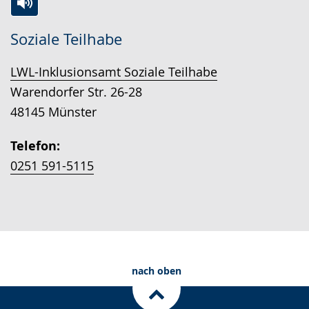
n
u
e
Zur
Aktiviere
Ein
.
n
n
Soziale Teilhabe
Leichten
Audio-
Video
g
s
Sprache
Unterstützung.
in
LWL-Inklusionsamt Soziale Teilhabe
.
p
wechseln.
Deutscher
Warendorfer Str. 26-28
r
Gebärdensprache
48145 Münster
a
wird
c
angezeigt.
Telefon:
h
0251 591-5115
e
w
i
r
d
a
nach oben
n