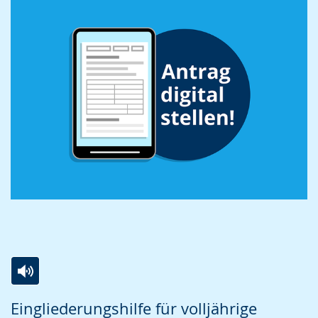
Zur
Aktiviere
Ein
Eingliederungshilfe für volljährige
Leichten
Audio-
Video