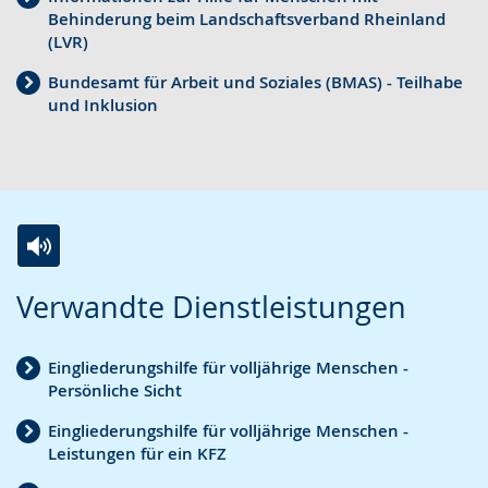
Behinderung beim Landschaftsverband Rheinland
i
i
d
(LVR)
c
e
e
Bundesamt für Arbeit und Soziales (BMAS) - Teilhabe
h
r
o
und Inklusion
t
e
i
e
A
n
n
u
D
S
d
e
p
i
u
r
o
t
Zur
Aktiviere
Ein
Verwandte Dienstleistungen
a
-
s
Leichten
Audio-
Video
c
U
c
Sprache
Unterstützung.
in
Eingliederungshilfe für volljährige Menschen -
h
n
h
wechseln.
Deutscher
Persönliche Sicht
e
t
e
Gebärdensprache
Eingliederungshilfe für volljährige Menschen -
w
e
r
wird
Leistungen für ein KFZ
e
r
G
angezeigt.