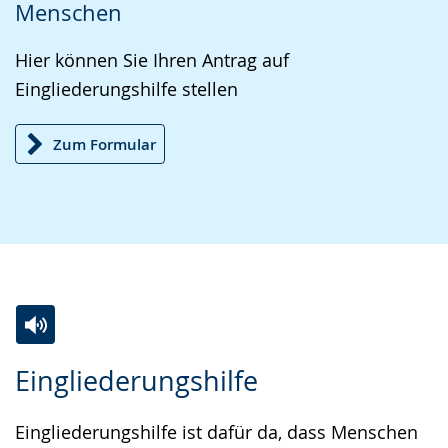
Menschen
Sprache
Unterstützung.
in
wechseln.
Deutscher
Hier können Sie Ihren Antrag auf
Gebärdensprache
Eingliederungshilfe stellen
wird
angezeigt.
Zum Formular
Zur
Aktiviere
Ein
Eingliederungshilfe
Leichten
Audio-
Video
Sprache
Unterstützung.
in
Eingliederungshilfe ist dafür da, dass Menschen
wechseln.
Deutscher