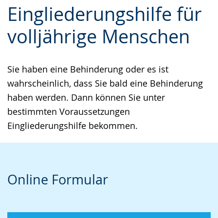
Eingliederungshilfe für
Leichten
Audio-
Video
Sprache
Unterstützung.
in
volljährige Menschen
wechseln.
Deutscher
Gebärdensprache
Sie haben eine Behinderung oder es ist
wird
wahrscheinlich, dass Sie bald eine Behinderung
angezeigt.
haben werden. Dann können Sie unter
bestimmten Voraussetzungen
Eingliederungshilfe bekommen.
Online Formular