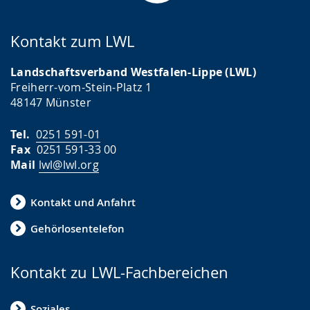
g
e
Kontakt zum LWL
z
e
Landschaftsverband Westfalen-Lippe (LWL)
i
Freiherr-vom-Stein-Platz 1
48147 Münster
g
t
Tel.
0251 591-01
.
Fax
0251 591-33 00
Mail
lwl@lwl.org
Kontakt und Anfahrt
Gehörlosentelefon
Kontakt zu LWL-Fachbereichen
Soziales